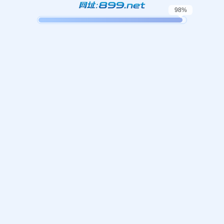
没找到内容
很抱歉，您要查找的页面不存在、已被删除、名称已更改或暂时不可用。
返回首页
目
友情链接