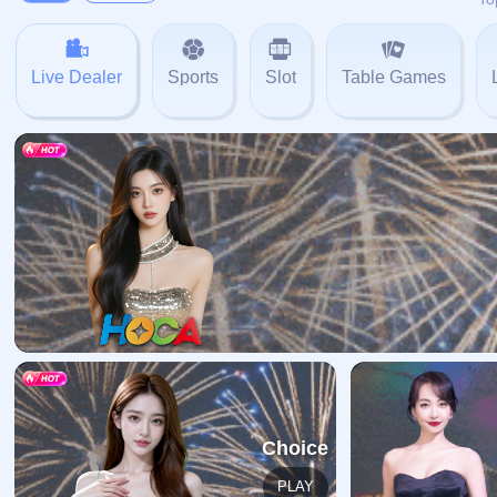
2026-07-06T04:10:48+08:00
世界杯外围教程全站
世界杯外围教程全站实战指南
每逢世界杯，球迷们的激情被彻底点燃，而伴随比赛一起升温
的，就是各种与世界杯相关的外围玩法。许多人第一次接触“世界
杯外围教程全站”这个概念时，往往只看到“怎么下”“怎么赢”，却
忽略了背后真正关键的东西——信息的整合能力、理性的资金规
划和对风险的清醒认知。想在世界杯这个超高热度的赛场里做到
既享受比赛又相对稳健地参与外围，就需要一个体系化的入门指