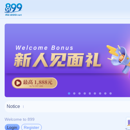
admin@zh-app-wendinggame.com
022-5490465
新闻资讯